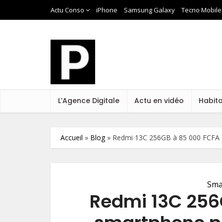
Actu Conso
iPhone
Samsung Galaxy
Tecno Mobile
L’Agence Digitale
Actu en vidéo
Habit
Accueil
»
Blog
»
Redmi 13C 256GB à 85 000 FCFA :
Sma
Redmi 13C 256