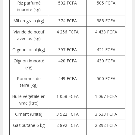
Riz parfumé
502 FCFA
505 FCFA
importé (kg)
Mil en grain (kg)
374 FCFA
388 FCFA
Viande de bœuf
4 256 FCFA
4 433 FCFA
avec os (kg)
Oignon local (kg)
397 FCFA
421 FCFA
Oignon importé
420 FCFA
430 FCFA
(kg)
Pommes de
449 FCFA
500 FCFA
terre (kg)
Huile végétale en
1 058 FCFA
1 067 FCFA
vrac (litre)
Ciment (unité)
3 522 FCFA
3 533 FCFA
Gaz butane 6 kg
2 892 FCFA
2 892 FCFA