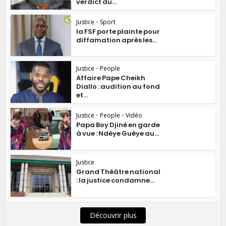
verdict du...
Justice
•
Sport
la FSF porte plainte pour
diffamation après les...
Justice
•
People
Affaire Pape Cheikh
Diallo : audition au fond
et...
Justice
•
People
•
Vidéo
Papa Boy Djiné en garde
à vue : Ndèye Guèye au...
Justice
Grand Théâtre national
: la justice condamne...
Découvrir plus