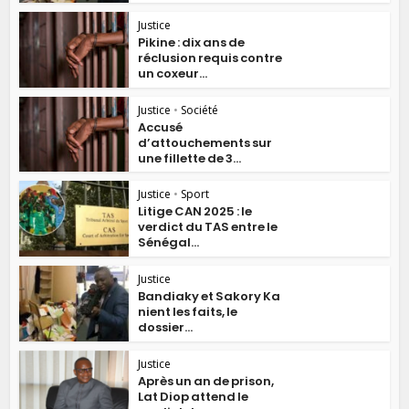
Justice
Pikine : dix ans de
réclusion requis contre
un coxeur...
Justice
•
Société
Accusé
d’attouchements sur
une fillette de 3...
Justice
•
Sport
Litige CAN 2025 : le
verdict du TAS entre le
Sénégal...
Justice
Bandiaky et Sakory Ka
nient les faits, le
dossier...
Justice
Après un an de prison,
Lat Diop attend le