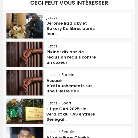
CECI PEUT VOUS INTÉRESSER
Justice
Jérôme Badiaky et
Sakory Ka libres après
leur...
Justice
Pikine : dix ans de
réclusion requis contre
un coxeur...
Justice
•
Société
Accusé
d’attouchements sur
une fillette de 3...
Justice
•
Sport
Litige CAN 2025 : le
verdict du TAS entre le
Sénégal...
Justice
•
People
Affaire Pape Cheikh