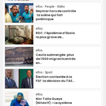
infos
•
People
•
Vidéo
Neymar hors de contrôle
: la scène qui fait
polémique
infos
RDC : l’épidémie d’Ebola
la plus grave de...
infos
Ceuta submergée : plus
de 1 500 migrants entrés
en...
infos
•
Sport
Élection contestée à la
FSF : la décision du TAS...
infos
Mor Talla Gueye
(Nitdoff) : « Le système