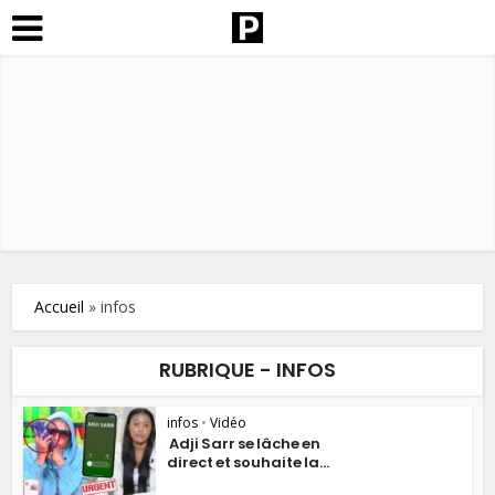
Accueil
»
infos
RUBRIQUE - INFOS
infos
•
Vidéo
Adji Sarr se lâche en
direct et souhaite la...