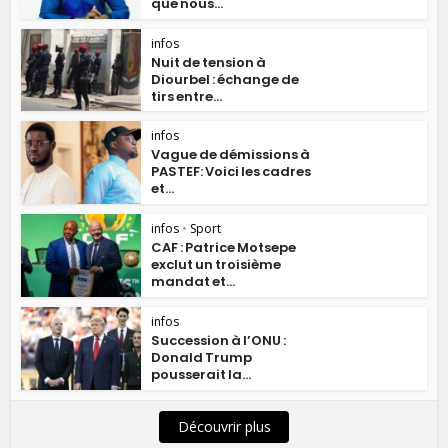
que nous...
infos
Nuit de tension à
Diourbel : échange de
tirs entre...
infos
Vague de démissions à
PASTEF: Voici les cadres
et...
infos
•
Sport
CAF : Patrice Motsepe
exclut un troisième
mandat et...
infos
Succession à l’ONU :
Donald Trump
pousserait la...
Découvrir plus