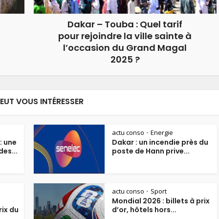
Dakar – Touba : Quel tarif
pour rejoindre la ville sainte à
l’occasion du Grand Magal
2025 ?
PEUT VOUS INTÉRESSER
actu conso
Energie
•
: une
Dakar : un incendie près du
es...
poste de Hann prive...
actu conso
Sport
•
Mondial 2026 : billets à prix
rix du
d’or, hôtels hors...