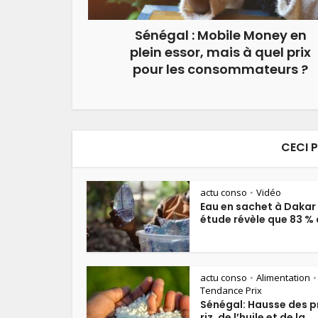
Sénégal : Mobile Money en
plein essor, mais à quel prix
pour les consommateurs ?
CECI 
actu conso
Vidéo
•
Eau en sachet à Dakar 
étude révèle que 83 % d
actu conso
Alimentation
•
•
Tendance Prix
Sénégal: Hausse des p
riz, de l’huile et de la...