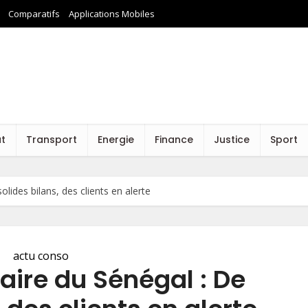
Comparatifs
Applications Mobiles
at
Transport
Energie
Finance
Justice
Sport
lides bilans, des clients en alerte
actu conso
aire du Sénégal : De