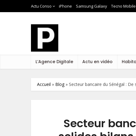
Actu Conso
iPhone
Samsung Galaxy
Tecno Mobile
L’Agence Digitale
Actu en vidéo
Habit
Accueil
»
Blog
»
Secteur bancaire du Sénégal : De so
Secteur banc