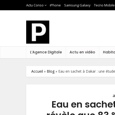
Actu Conso
iPhone
Samsung Galaxy
Tecno Mobile
L’Agence Digitale
Actu en vidéo
Habit
Accueil
»
Blog
»
Eau en sachet à Dakar : une étud
a
Eau en sachet