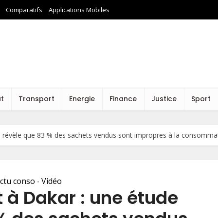
Comparatifs
Applications Mobiles
at
Transport
Energie
Finance
Justice
Sport
e révèle que 83 % des sachets vendus sont impropres à la consomma
ctu conso
Vidéo
•
 à Dakar : une étude