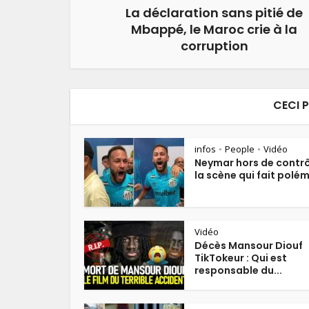
La déclaration sans pitié de
Mbappé, le Maroc crie à la
corruption
CECI 
infos
People
Vidéo
•
•
Neymar hors de contrô
la scène qui fait polé
Vidéo
Décès Mansour Diouf
TikTokeur : Qui est
responsable du...