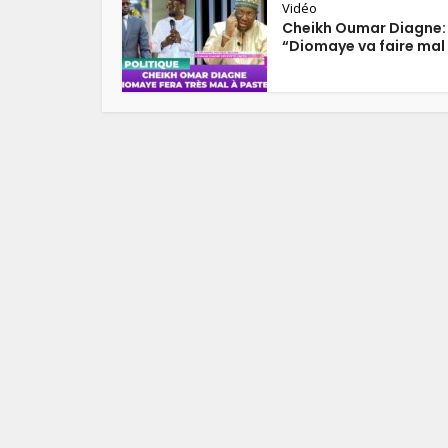
Vidéo
Cheikh Oumar Diagne:
“Diomaye va faire mal 