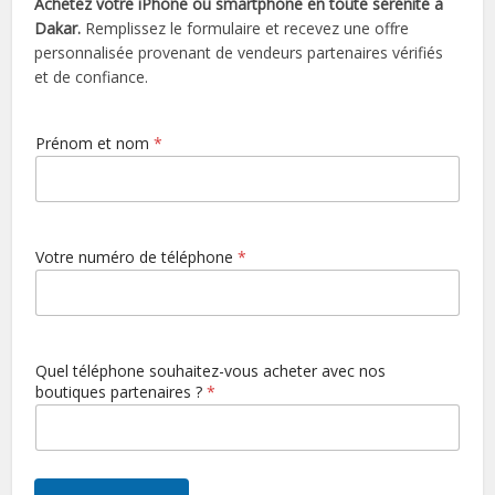
Achetez votre iPhone ou smartphone en toute sérénité à
Dakar.
Remplissez le formulaire et recevez une offre
personnalisée provenant de vendeurs partenaires vérifiés
et de confiance.
Prénom et nom
*
Votre numéro de téléphone
*
t
Quel téléphone souhaitez-vous acheter avec nos
é
boutiques partenaires ?
*
l
é
p
h
o