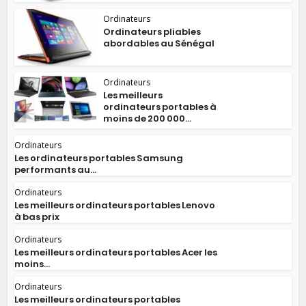
Ordinateurs
Ordinateurs pliables
abordables au Sénégal
Ordinateurs
Les meilleurs
ordinateurs portables à
moins de 200 000...
Ordinateurs
Les ordinateurs portables Samsung
performants au...
Ordinateurs
Les meilleurs ordinateurs portables Lenovo
à bas prix
Ordinateurs
Les meilleurs ordinateurs portables Acer les
moins...
Ordinateurs
Les meilleurs ordinateurs portables