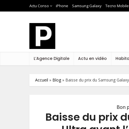
Actu Conso
iPhone
Samsung Galaxy
Tecno Mobile
L’Agence Digitale
Actu en vidéo
Habit
Accueil
»
Blog
»
Baisse du prix du Samsung Galaxy S
Bon p
Baisse du prix