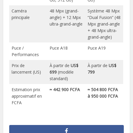
Caméra
48 Mpx (grand-
Système 48 Mpx
principale
angle) + 12 Mpx
“Dual Fusion” (48
ultra-grand-angle
Mpx grand-angle
+ 48 Mpx ultra-
grand-angle)
Puce /
Puce A18
Puce A19
Performances
Prix de
À partir de
US$
À partir de
US$
lancement (US)
699
(modèle
799
standard)
Estimation prix
≈ 442 900 FCFA
≈ 504 800 FCFA
approximatif en
à 950 000 FCFA
FCFA