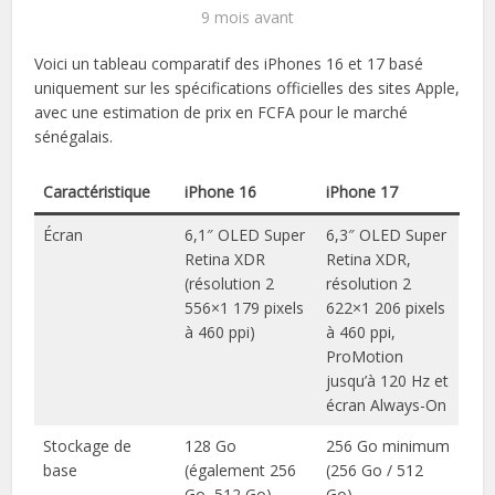
9 mois avant
Voici un tableau comparatif des iPhones 16 et 17 basé
uniquement sur les spécifications officielles des sites Apple,
avec une estimation de prix en FCFA pour le marché
sénégalais.
Caractéristique
iPhone 16
iPhone 17
Écran
6,1″ OLED Super
6,3″ OLED Super
Retina XDR
Retina XDR,
(résolution 2
résolution 2
556×1 179 pixels
622×1 206 pixels
à 460 ppi)
à 460 ppi,
ProMotion
jusqu’à 120 Hz et
écran Always-On
Stockage de
128 Go
256 Go minimum
base
(également 256
(256 Go / 512
Go, 512 Go)
Go)