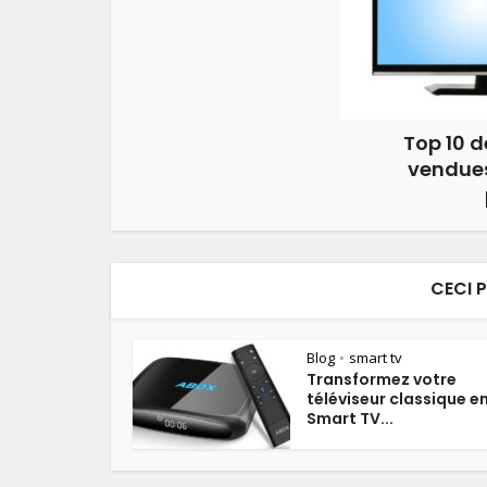
Top 10 d
vendues
CECI 
Blog
smart tv
•
Transformez votre
téléviseur classique e
Smart TV...