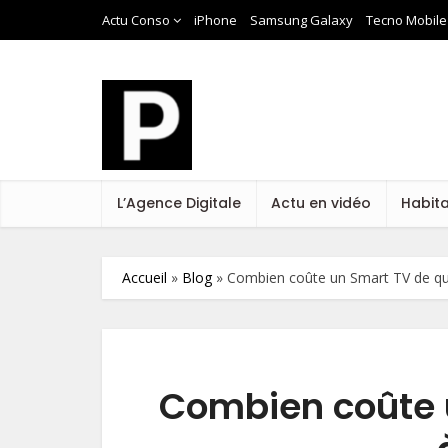
Actu Conso
iPhone
Samsung Galaxy
Tecno Mobile
L’Agence Digitale
Actu en vidéo
Habit
Accueil
»
Blog
»
Combien coûte un Smart TV de qu
Combien coûte 