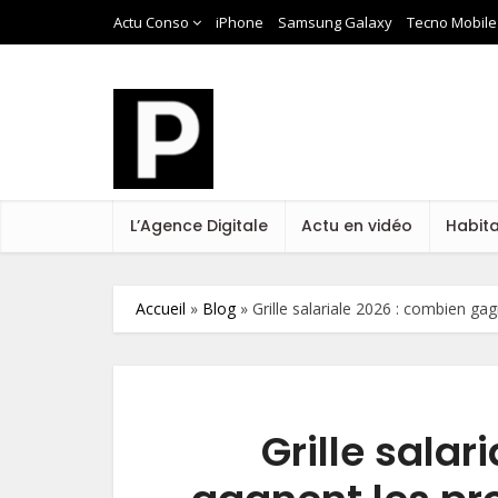
Actu Conso
iPhone
Samsung Galaxy
Tecno Mobile
L’Agence Digitale
Actu en vidéo
Habit
Accueil
»
Blog
»
Grille salariale 2026 : combien gag
Grille salar