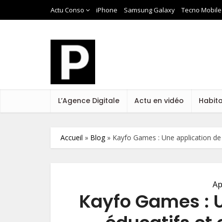
Actu Conso
iPhone
Samsung Galaxy
Tecno Mobile
L’Agence Digitale
Actu en vidéo
Habit
Accueil
»
Blog
»
Kayfo Games : Une application de j
Ap
Kayfo Games : U