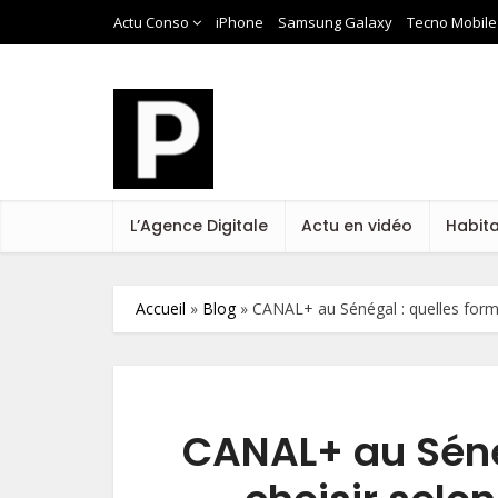
Actu Conso
iPhone
Samsung Galaxy
Tecno Mobile
L’Agence Digitale
Actu en vidéo
Habit
Accueil
»
Blog
»
CANAL+ au Sénégal : quelles formu
CANAL+ au Séné