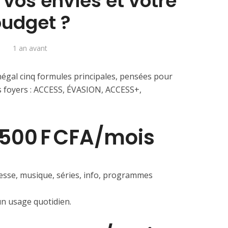
 vos envies et votre
udget ?
1 an avant
gal cinq formules principales, pensées pour
s foyers : ACCESS, ÉVASION, ACCESS+,
500 F CFA/mois
unesse, musique, séries, info, programmes
n usage quotidien.