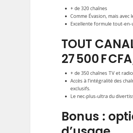
+ de 320 chaînes
Comme Évasion, mais avec le
Excellente formule tout-en-u
TOUT CANA
27 500 F CF
+ de 350 chaînes TV et radio
Accès à l’intégralité des ch
exclusifs.
Le nec‑plus‑ultra du divert
Bonus : opti
d’usage