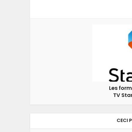
Les for
TV Sta
CECI 