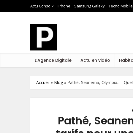
Actu Conso
iPhone
Samsung Galaxy
Tecno Mobile
L’Agence Digitale
Actu en vidéo
Habit
Accueil
»
Blog
»
Pathé, Seanema, Olympia… : Quels
Pathé, Seane