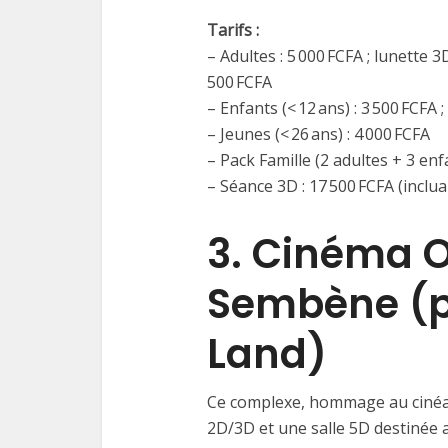
Tarifs :
– Adultes : 5 000 FCFA ; lunette 3
500 FCFA
– Enfants (< 12 ans) : 3 500 FCFA 
– Jeunes (< 26 ans) : 4 000 FCFA
– Pack Famille (2 adultes + 3 enf
– Séance 3D : 17 500 FCFA (inclu
3. Cinéma
Sembène (p
Land)
Ce complexe, hommage au cinéast
2D/3D et une salle 5D destinée a