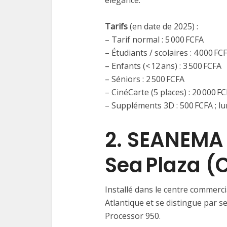
élégance.
Tarifs
(en date de 2025) :
– Tarif normal : 5 000 FCFA
– Étudiants / scolaires : 4 000 FC
– Enfants (< 12 ans) : 3 500 FCFA
– Séniors : 2 500 FCFA
– CinéCarte (5 places) : 20 000 F
– Suppléments 3D : 500 FCFA ; lu
2. SEANEMA
Sea Plaza (
Installé dans le centre commerc
Atlantique et se distingue par s
Processor 950.